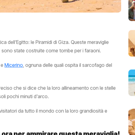
a dell'Egitto: le Piramidi di Giza. Queste meraviglie
e sono state costruite come tombe per i faraoni.
e
Micerino
, ognuna delle quali ospita il sarcofago del
eciso che si dice che la loro allineamento con le stelle
oli pochi minuti d'arco.
visitatori da tutto il mondo con la loro grandiosità e
o
ora per ammirare questa meraviglia!