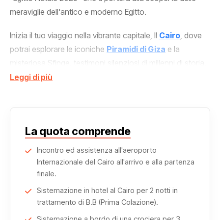
meraviglie dell'antico e moderno Egitto.
Inizia il tuo viaggio nella vibrante capitale, Il
Cairo
, dove
potrai esplorare le iconiche
Piramidi di Giza
e la
misteriosa Sfinge, testimoni silenziosi di millenni di storia.
Leggi di più
Dopo aver esplorato Il Cairo, ti imbarcherai per una
lussuosa crociera sul Nilo, il cuore pulsante dell'Egitto.
Navigherai lungo le acque sacre del fiume, ammirando
paesaggi mozzafiato e visitando templi millenari come
La quota comprende
Karnak e Luxor.
Incontro ed assistenza all'aeroporto
Internazionale del Cairo all'arrivo e alla partenza
Scopri i segreti della
Valle dei Re
e lasciati incantare dal
finale.
tempio di Edfu, dedicato al dio Horus. Ogni giorno sarà
Sistemazione in hotel al Cairo per 2 notti in
un'avventura, con escursioni guidate che ti porteranno
trattamento di B.B (Prima Colazione).
indietro nel tempo, alla scoperta dei misteri dell'antico
Sistemazione a bordo di una crociera per 3