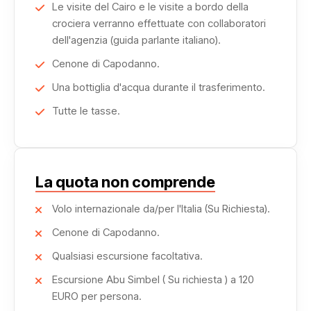
Le visite del Cairo e le visite a bordo della
musica tradizionale e fuochi d'artificio che illuminano il
crociera verranno effettuate con collaboratori
cielo notturno.
dell'agenzia (guida parlante italiano).
Cenone di Capodanno.
Questo pacchetto tutto incluso ti offre il meglio dell'Egitto:
Una bottiglia d'acqua durante il trasferimento.
dall'antica storia alla moderna ospitalità, dalle avventure
culturali al relax balneare.
Tutte le tasse.
Alloggerai in hotel di prima classe, gusterai la deliziosa
cucina egiziana e sarai accompagnato da guide esperte
La quota non comprende
che ti sveleranno i segreti di questa terra affascinante
Volo internazionale da/per l'Italia (Su Richiesta).
Partenza finale dirittamente per l'Italia dall'aeroporto di
Cenone di Capodanno.
Marsa Alam.
Qualsiasi escursione facoltativa.
Non perdere l'opportunità di vivere un Capodanno in
Escursione Abu Simbel ( Su richiesta ) a 120
Egitto indimenticabile.
EURO per persona.