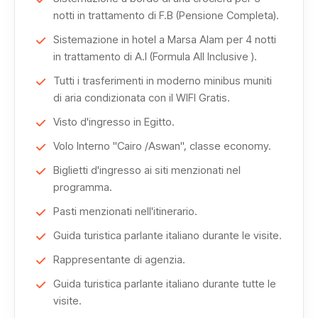
Egitto.
notti in trattamento di F.B (Pensione Completa).
Il tuo viaggio culminerà a
Marsa Alam
,
una perla del
Mar
Sistemazione in hotel a Marsa Alam per 4 notti
Rosso
.
Qui potrai rilassarti sulle splendide spiagge di
in trattamento di A.I (Formula All Inclusive ).
sabbia bianca, nuotare nelle acque cristalline e esplorare i
Tutti i trasferimenti in moderno minibus muniti
colorati fondali marini ricchi di vita.
di aria condizionata con il WIFI Gratis.
Visto d'ingresso in Egitto.
Per gli amanti dello snorkeling e delle immersioni, Marsa
Volo Interno ''Cairo /Aswan'', classe economy.
Alam offre alcune delle migliori esperienze subacquee al
mondo.
Biglietti d'ingresso ai siti menzionati nel
programma.
Il momento clou del tuo viaggio sarà il Capodanno in
Pasti menzionati nell'itinerario.
Egitto, un'esperienza unica che combina tradizione e
Guida turistica parlante italiano durante le visite.
modernità.
Rappresentante di agenzia.
Festeggia l'arrivo del nuovo anno con una cena di gala a
Guida turistica parlante italiano durante tutte le
bordo della tua nave da crociera o in un resort di lusso a
visite.
Marsa Alam, godendoti spettacoli di danza del ventre,