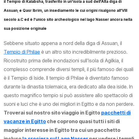
il Tempio di Kalabsha, trasferito in un'isola a sud dell'Alta diga di
Assuan; e Qasr Ibrim, un insediamento le cui origini risalgono all'VIII
secolo a.C ed è l'unico sito archeologico nel lago Nasser ancora nella
sua posizione originale
Sebbene situato appena a nord della diga di Assuan, il
Tempio di Philae
è un altro sito incredibilmente prezioso.
Ricostruito prima delle inondazioni sull'isola di Agilkia, il
complesso comprende diversi templi, il più famoso dei quali
è il Tempio di Iside. Il tempio di Philae è diventato famoso
durante la dinastia tolemaica, era dedicato alla dea iside. In
questo magnifico tempio si può assistere allo spettacolo di
suoni e luci che è uno dei migliori in Egitto e da non perdere.
Troverai sul nostro sito viaggio in Egitto
pacchetti di
vacanze in Egitto
che coprono quasi tutti i siti di
maggior interesse in Egitto tra cui un pacchetto
incluso
la crociera sul Lago Nasser
per vedere i templi