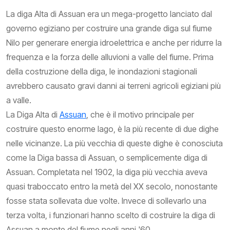
La diga Alta di Assuan era un mega-progetto lanciato dal
governo egiziano per costruire una grande diga sul fiume
Nilo per generare energia idroelettrica e anche per ridurre la
frequenza e la forza delle alluvioni a valle del fiume. Prima
della costruzione della diga, le inondazioni stagionali
avrebbero causato gravi danni ai terreni agricoli egiziani più
a valle.
La Diga Alta di
Assuan
, che è il motivo principale per
costruire questo enorme lago, è la più recente di due dighe
nelle vicinanze. La più vecchia di queste dighe è conosciuta
come la Diga bassa di Assuan, o semplicemente diga di
Assuan. Completata nel 1902, la diga più vecchia aveva
quasi traboccato entro la metà del XX secolo, nonostante
fosse stata sollevata due volte. Invece di sollevarlo una
terza volta, i funzionari hanno scelto di costruire la diga di
Assuan a monte del fiume negli anni '60.