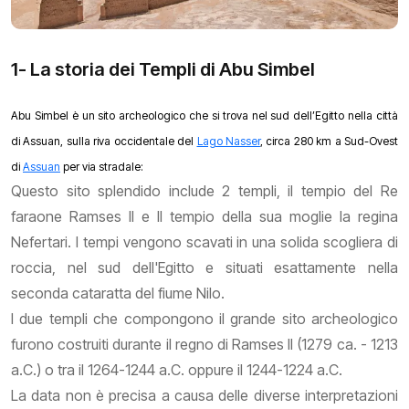
1- La storia dei Templi di Abu Simbel
Abu Simbel è un sito archeologico che si trova nel sud dell’Egitto nella città
di Assuan, sulla riva occidentale del
Lago Nasser
, circa 280 km a Sud-Ovest
di
Assuan
per via stradale:
Questo sito splendido include 2 templi, il tempio del Re
faraone Ramses II e Il tempio della sua moglie la regina
Nefertari. I tempi vengono scavati in una solida scogliera di
roccia, nel sud dell'Egitto e situati esattamente nella
seconda cataratta del fiume Nilo.
I due templi che compongono il grande sito archeologico
furono costruiti durante il regno di Ramses II (1279 ca. - 1213
a.C.) o tra il 1264-1244 a.C. oppure il 1244-1224 a.C.
La data non è precisa a causa delle diverse interpretazioni