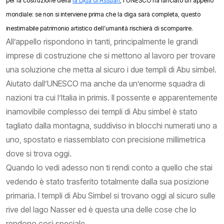
per la costruzione della
la Diga di Assuan
, l’UNESCO ha lanciato un appello
mondiale: se non si interviene prima che la diga sarà completa, questo
inestimabile patrimonio artistico dell’umanità rischierà di scomparire.
All’appello rispondono in tanti, principalmente le grandi
imprese di costruzione che si mettono al lavoro per trovare
una soluzione che metta al sicuro i due templi di Abu simbel.
Aiutato dall’UNESCO ma anche da un’enorme squadra di
nazioni tra cui l’Italia in primis. Il possente e apparentemente
inamovibile complesso dei templi di Abu simbel è stato
tagliato dalla montagna, suddiviso in blocchi numerati uno a
uno, spostato e riassemblato con precisione millimetrica
dove si trova oggi.
Quando lo vedi adesso non ti rendi conto a quello che stai
vedendo è stato trasferito totalmente dalla sua posizione
primaria. I templi di Abu Simbel si trovano oggi al sicuro sulle
rive del lago Nasser ed è questa una delle cose che lo
rendono così speciale.