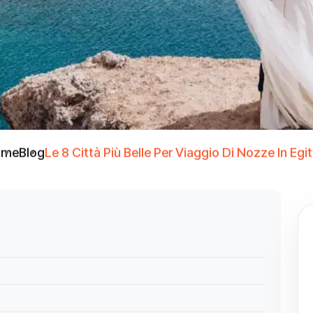
ome
Blog
Le 8 Città Più Belle Per Viaggio Di Nozze In Egit