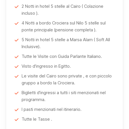
più grandi al mondo.
2 Notti in hotel 5 stelle al Cairo ( Colazione
incluso ).
Sulla riva ovest di Luxor visiterai i solenni Colossi di
4 Notti a bordo Crociera sul Nilo 5 stelle sul
Memnone, la celebre Valle dei Re e il maestoso Tempio di
ponte principale (pensione completa ).
Hatshepsut, straordinario esempio di architettura
5 Notti in hotel 5 stelle a Marsa Alam ( Soft All
faraonica.
Incluisve).
Tutte le Visite con Guida Parlante Italiano.
La navigazione continua verso
Esna
e Edfu, dove
Visto d'ingresso in Egitto.
ammirerai il grandioso Tempio di Horus, uno dei templi
Le visite del Cairo sono private , e con piccolo
meglio conservati dell’antico Egitto.
gruppo a bordo la Crociera.
Proseguendo lungo il Nilo raggiungerai il Tempio di Kom
Biglietti d'ingressi a tutti i siti menzionati nel
programma.
Ombo, unico nel suo genere per la sua doppia
dedicazione.
I pasti menzionati nel itinerario.
Tutte le Tasse .
A Assuan visiterai le straordinarie opere dell’antichità