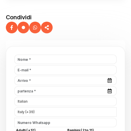
Condividi
Adulti ( +12 )
Bambini ( 2 to 11 )