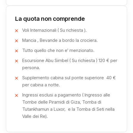
come Abu Simbel, il suggestivo Tempio di Philae e
l’enigmatico Obelisco Incompiuto.
La quota non comprende
Il viaggio si conclude a Marsa Alam, dove potrai rilassarti
Voli Internazionali ( Su richiesta ).
dopo un percorso ricco di cultura e scoperte.
Mancia , Bevande a bordo la crociera.
Tutto quello che non e' menzionato.
La Crociera sul Nilo e Marsa Alam rappresenta
Escursione Abu Simbel ( Su richiesta ) 120 € per
un’esperienza completa, capace di unire archeologia,
persona.
storia e bellezza naturale in un unico viaggio
Supplemento cabina sul ponte superiore 40 €
indimenticabile, tra emozioni autentiche e panorami unici.
per cabina a notte.
Ingressi esclusi a pagamento ( Ingresso alle
Tombe delle Piramidi di Giza, Tomba di
Tutankhamun a Luxor, e la Tomba di Seti nella
Valle dei Re).