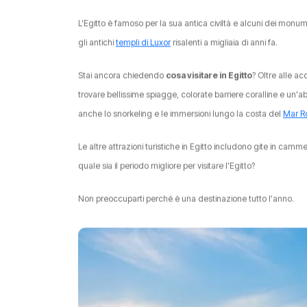
L'Egitto è famoso per la sua antica civiltà e alcuni dei monu
gli antichi
templi di Luxor
risalenti a migliaia di anni fa.
Stai ancora chiedendo
cosa visitare in Egitto
? Oltre alle ac
trovare bellissime spiagge, colorate barriere coralline e un'
anche lo snorkeling e le immersioni lungo la costa del
Mar R
Le altre attrazioni turistiche in Egitto includono gite in camm
quale sia il periodo migliore per visitare l'Egitto?
Non preoccuparti perché è una destinazione tutto l'anno.