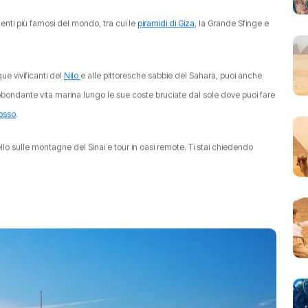
menti più famosi del mondo, tra cui le
piramidi di Giza
, la Grande Sfinge e
que vivificanti del
Nilo
e alle pittoresche sabbie del Sahara, puoi anche
abbondante vita marina lungo le sue coste bruciate dal sole dove puoi fare
osso
.
ello sulle montagne del Sinai e tour in oasi remote. Ti stai chiedendo