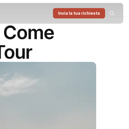
Invia la tua richiesta
e Come
Tour