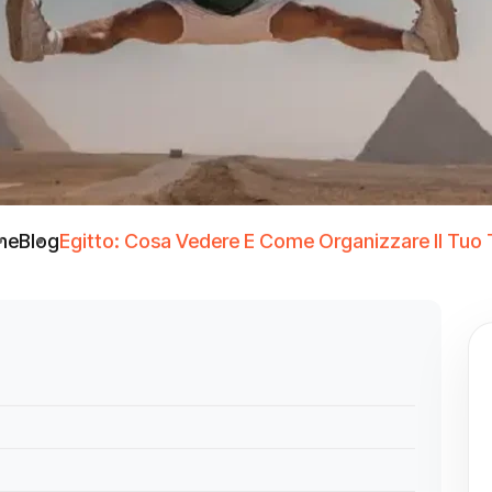
me
Blog
Egitto: Cosa Vedere E Come Organizzare Il Tuo 