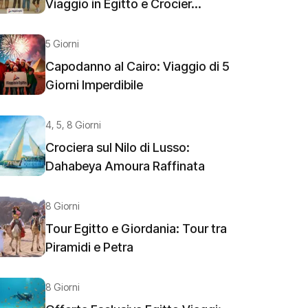
Viaggio in Egitto e Crocier...
5 Giorni
Capodanno al Cairo: Viaggio di 5
Giorni Imperdibile
4, 5, 8 Giorni
Crociera sul Nilo di Lusso:
Dahabeya Amoura Raffinata
8 Giorni
Tour Egitto e Giordania: Tour tra
Piramidi e Petra
8 Giorni