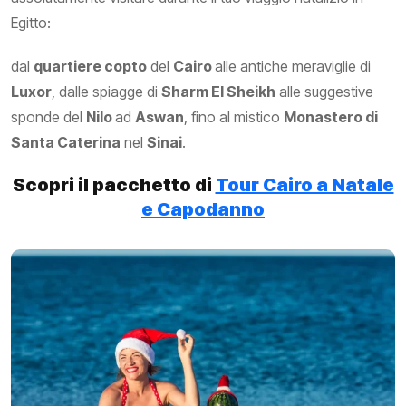
Egitto:
dal
quartiere copto
del
Cairo
alle antiche meraviglie di
Luxor
, dalle spiagge di
Sharm El Sheikh
alle suggestive
sponde del
Nilo
ad
Aswan
, fino al mistico
Monastero di
Santa Caterina
nel
Sinai
.
Scopri il pacchetto di
Tour Cairo a Natale
e Capodanno