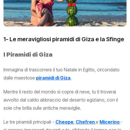
1- Le meravigliosi piramidi di Giza e la Sfinge
I Piramidi di Giza
Immagina di trascorrere il tuo Natale in Egitto, circondato
dalle maestose
piramidi di Giza
.
Mentre il resto del mondo si copre di neve, tu ti troverai
avvolto dal caldo abbraccio del deserto egiziano, con il
sole che brilla sulle antiche meraviglie.
Le tre piramidi principali -
Cheope
,
Chefren
e
Micerino
-
si ergono imponenti davanti a te, sfidando il tempo con la