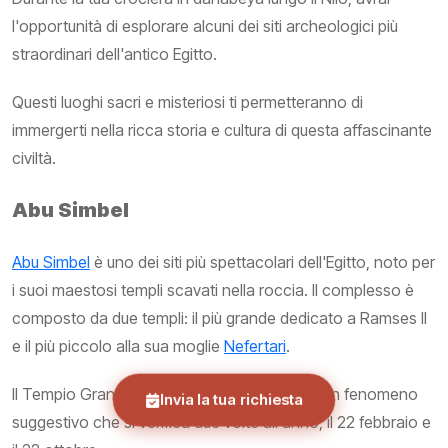
l'opportunità di esplorare alcuni dei siti archeologici più
straordinari dell'antico Egitto.
Questi luoghi sacri e misteriosi ti permetteranno di
immergerti nella ricca storia e cultura di questa affascinante
civiltà.
Abu Simbel
Abu Simbel
è uno dei siti più spettacolari dell'Egitto, noto per
i suoi maestosi templi scavati nella roccia. Il complesso è
composto da due templi: il più grande dedicato a Ramses II
e il più piccolo alla sua moglie
Nefertari
.
Il Tempio Grande di Ramses II è famoso per un fenomeno
Invia la tua richiesta
suggestivo che si verifica due volte all'anno, il 22 febbraio e