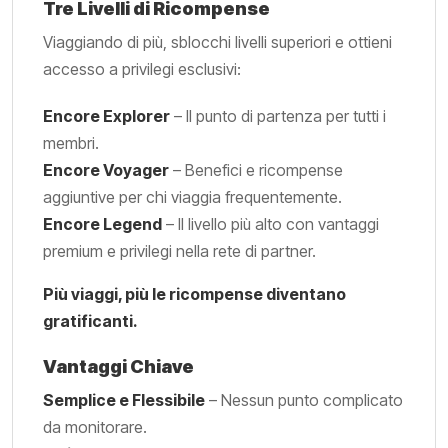
Tre Livelli di Ricompense
Viaggiando di più, sblocchi livelli superiori e ottieni
accesso a privilegi esclusivi:
Encore Explorer
– Il punto di partenza per tutti i
membri.
Encore Voyager
– Benefici e ricompense
aggiuntive per chi viaggia frequentemente.
Encore Legend
– Il livello più alto con vantaggi
premium e privilegi nella rete di partner.
Più viaggi, più le ricompense diventano
gratificanti.
Vantaggi Chiave
Semplice e Flessibile
– Nessun punto complicato
da monitorare.