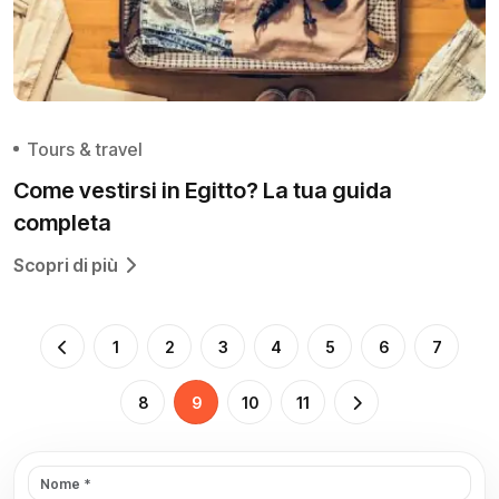
Tours & travel
Come vestirsi in Egitto? La tua guida
completa
Scopri di più
1
2
3
4
5
6
7
8
9
10
11