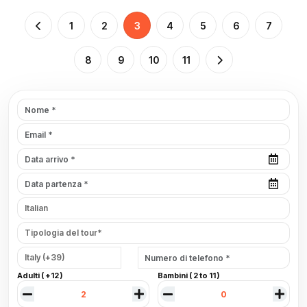
1
2
3
4
5
6
7
8
9
10
11
Adulti ( +12 )
Bambini ( 2 to 11 )