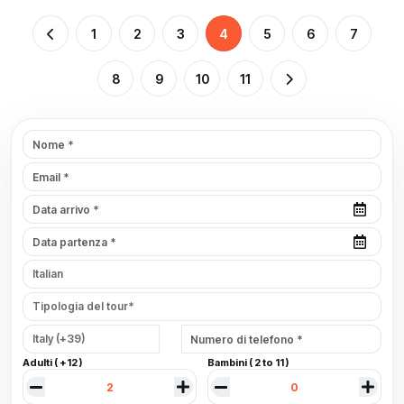
1
2
3
4
5
6
7
8
9
10
11
Adulti ( +12 )
Bambini ( 2 to 11 )