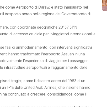
che come Aeroporto di Daraw, è stato inaugurato nel
er il trasporto aereo nella regione del Governatorato di
 del mare, con coordinate geografiche 23°57′51″N
nto di accesso cruciale per i viaggiatori internazionali e
rse fasi di ammodernamento, con interventi significativi
amenti hanno trasformato l'aeroporto Assuan in una
notevolmente l'esperienza di viaggio per i passeggeri.
e infrastrutture aeroportuali e l'aggiornamento delle
isodi tragici, come il disastro aereo del 1963 di un
di un Il-18 delle United Arab Airlines, che insieme hanno
uan ha continuato a crescere, consolidandosi come il