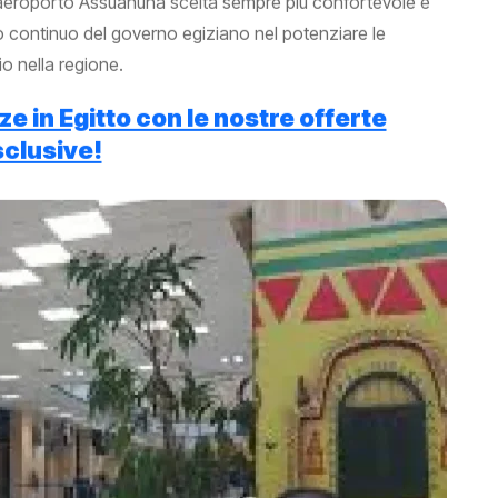
 l'aeroporto Assuanuna scelta sempre più confortevole e
gno continuo del governo egiziano nel potenziare le
io nella regione.
e in Egitto con le nostre offerte
clusive!