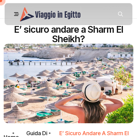
E’ sicuro andare a Sharm El
Sheikh?
Guida Di
E’ Sicuro Andare A Sharm El