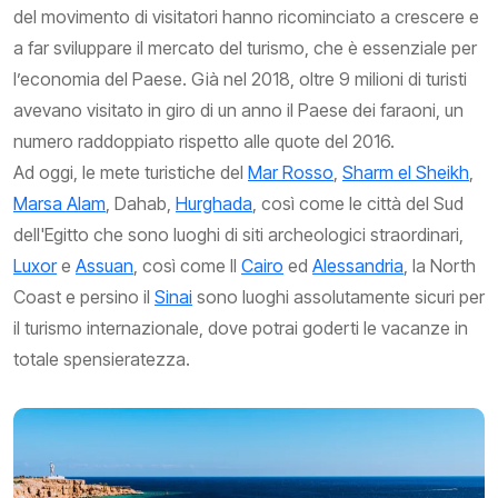
del movimento di visitatori hanno ricominciato a crescere e
a far sviluppare il mercato del turismo, che è essenziale per
l’economia del Paese. Già nel 2018, oltre 9 milioni di turisti
avevano visitato in giro di un anno il Paese dei faraoni, un
numero raddoppiato rispetto alle quote del 2016.
Ad oggi, le mete turistiche del
Mar Rosso
,
Sharm el Sheikh
,
Marsa Alam
, Dahab,
Hurghada
, così come le città del Sud
dell'Egitto che sono luoghi di siti archeologici straordinari,
Luxor
e
Assuan
, così come Il
Cairo
ed
Alessandria
, la North
Coast e persino il
Sinai
sono luoghi assolutamente sicuri per
il turismo internazionale, dove potrai goderti le vacanze in
totale spensieratezza.