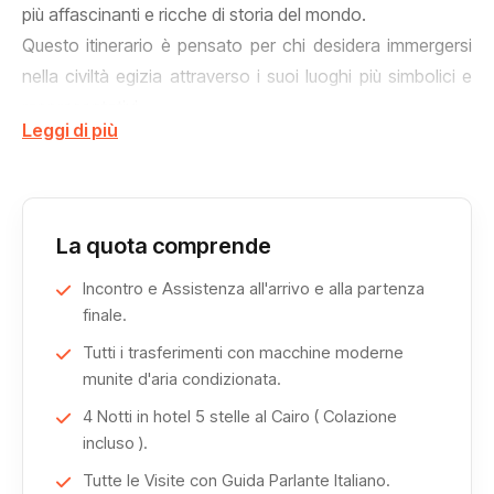
più affascinanti e ricche di storia del mondo.
Questo itinerario è pensato per chi desidera immergersi
nella civiltà egizia attraverso i suoi luoghi più simbolici e
rappresentativi.
Leggi di più
Il viaggio inizia dalla leggendaria Necropoli di Giza, dove
potrai ammirare da vicino la maestosa Sfinge, la celebre
Piramide di Cheope, insieme alle piramidi di Chefren e
Micerino, e il suggestivo Tempio della Valle,
La quota comprende
testimonianze straordinarie dell’ingegno e della spiritualità
Incontro e Assistenza all'arrivo e alla partenza
dell’antico Egitto.
finale.
La visita prosegue verso Saqqara, dove scoprirai la
Tutti i trasferimenti con macchine moderne
famosa Piramide a Gradoni di Djoser, considerata la più
munite d'aria condizionata.
antica costruzione monumentale in pietra della storia.
Un momento fondamentale dell’itinerario è la visita al
4 Notti in hotel 5 stelle al Cairo ( Colazione
incluso ).
moderno Museo di Giza (GEM), che ospita una delle più
importanti collezioni di reperti dell’antico Egitto, offrendo
Tutte le Visite con Guida Parlante Italiano.