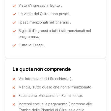
una visione completa e affascinante della sua evoluzione
Visto d'ingresso in Egitto .
storica e culturale.
Le visite del Cairo sono privati.
Il percorso continua con la
Cittadella di Saladino
, da
I pasti menzionati nel itinerario .
cui si gode una vista panoramica sul Cairo, e con la
Biglietti d'ingressi a tutti i siti menzionati nel
splendida Moschea di Mohammed Ali, capolavoro
programma.
architettonico e simbolo della città.
L’esperienza si arricchisce ulteriormente con
Tutte le Tasse .
un’escursione ad
Alessandria
, città dal grande valore
storico e culturale, affacciata sul Mediterraneo e
profondamente legata alla storia dell’Egitto antico e
La quota non comprende
moderno, regalando atmosfere uniche e scorci
Voli Internazionali ( Su richiesta ).
suggestivi.
Questo
tour Cairo
rappresenta un’occasione imperdibile
Mancia, Tutto quello che non e' menzionato.
per conoscere da vicino i luoghi più iconici del Paese,
Escursione Alessandria ( Su richiesta).
vivendo un viaggio intenso, ricco di emozioni, cultura e
Ingressi esclusi a pagamento ( Ingresso alle
momenti indimenticabili, pensato per chi desidera
Tombe delle Piramidi di Giza, sala delle