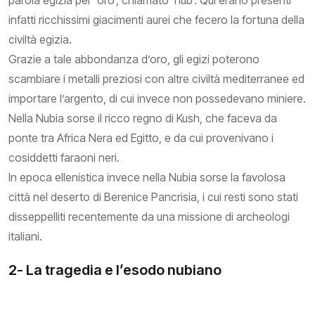
parola egizia per ‘oro’, chiamato ‘nub’. Qui erano presenti
infatti ricchissimi giacimenti aurei che fecero la fortuna della
civiltà egizia.
Grazie a tale abbondanza d’oro, gli egizi poterono
scambiare i metalli preziosi con altre civiltà mediterranee ed
importare l’argento, di cui invece non possedevano miniere.
Nella Nubia sorse il ricco regno di Kush, che faceva da
ponte tra Africa Nera ed Egitto, e da cui provenivano i
cosiddetti faraoni neri.
In epoca ellenistica invece nella Nubia sorse la favolosa
città nel deserto di Berenice Pancrisia, i cui resti sono stati
disseppelliti recentemente da una missione di archeologi
italiani.
2- La tragedia e l’esodo nubiano