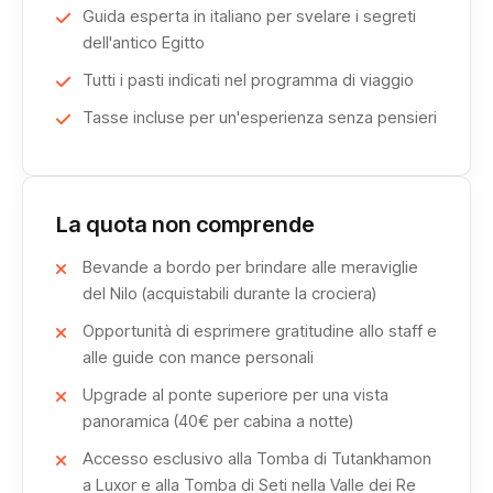
Lungo il percorso, la tua
crociera Assuan Luxor
farà
Guida esperta in italiano per svelare i segreti
tappa in luoghi di straordinaria bellezza e importanza
dell'antico Egitto
storica.
Tutti i pasti indicati nel programma di viaggio
Il Tempio di Kom Ombo
, un santuario unico nel suo
Tasse incluse per un'esperienza senza pensieri
genere, ti stupirà con la sua architettura simmetrica e la
sua dedica a due divinità: Sobek, il dio coccodrillo, e
Horus, il dio falco.
La quota non comprende
La sua posizione panoramica sulle rive del Nilo lo rende
particolarmente suggestivo al tramonto, offrendo
Bevande a bordo per brindare alle meraviglie
l'opportunità di scattare fotografie indimenticabili.
del Nilo (acquistabili durante la crociera)
Proseguendo il viaggio, raggiungerai il maestoso
Tempio
Opportunità di esprimere gratitudine allo staff e
di Edfu
, uno dei meglio conservati dell'antico Egitto.
alle guide con mance personali
Dedicato al dio Horus, questo tempio ti lascerà senza
Upgrade al ponte superiore per una vista
fiato con le sue imponenti mura, i cortili spaziosi e i
panoramica (40€ per cabina a notte)
dettagliati bassorilievi che narrano antiche storie di dei e
Accesso esclusivo alla Tomba di Tutankhamon
faraoni.
a Luxor e alla Tomba di Seti nella Valle dei Re