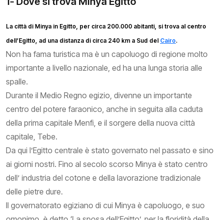
1- Dove si trova Minya Egitto
La città di Minya in Egitto, per circa 200.000 abitanti, si trova al centro
dell’Egitto, ad una distanza di circa 240 km a Sud del
Cairo
.
Non ha fama turistica ma è un capoluogo di regione molto
importante a livello nazionale, ed ha una lunga storia alle
spalle.
Durante il Medio Regno egizio, divenne un importante
centro del potere faraonico, anche in seguita alla caduta
della prima capitale Menfi, e il sorgere della nuova città
capitale, Tebe.
Da qui l’Egitto centrale è stato governato nel passato e sino
ai giorni nostri. Fino al secolo scorso Minya è stato centro
dell’ industria del cotone e della lavorazione tradizionale
delle pietre dure.
Il governatorato egiziano di cui Minya è capoluogo, e suo
omonimo, è detto ‘La sposa dell’Egitto’, per la floridità della