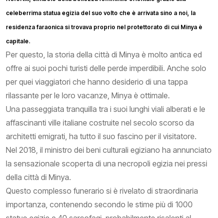
celeberrima statua egizia del suo volto che è arrivata sino a noi, la
residenza faraonica si trovava proprio nel protettorato di cui Minya è
capitale.
Per questo, la storia della città di Minya è molto antica ed
offre ai suoi pochi turisti delle perde imperdibili. Anche solo
per quei viaggiatori che hanno desiderio di una tappa
rilassante per le loro vacanze, Minya è ottimale.
Una passeggiata tranquilla tra i suoi lunghi viali alberati e le
affascinanti ville italiane costruite nel secolo scorso da
architetti emigrati, ha tutto il suo fascino per il visitatore.
Nel 2018, il ministro dei beni culturali egiziano ha annunciato
la sensazionale scoperta di una necropoli egizia nei pressi
della città di Minya.
Questo complesso funerario si è rivelato di straordinaria
importanza, contenendo secondo le stime più di 1000
statue egizie e 40 sarcofagi, probabilmente risalenti al