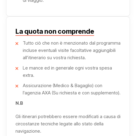
di viaggio.
simbolo della grandezza faraonica.
Il viaggio si conclude con il trasferimento all’aeroporto di
Luxor, dopo aver vissuto un’esperienza intensa e
La quota non comprende
armoniosa.
Tutto ciò che non è menzionato dal programma
incluse eventuali visite facoltative aggiungibili
La Crociera Dahabeya Nilo con C La Vie Dahabeya è
all’itinerario su vostra richiesta.
pensata per chi desidera scoprire l’Egitto con stile,
Le mance ed in generale ogni vostra spesa
autenticità e profondo rispetto per la sua storia millenaria.
extra.
Assicurazione (Medico & Bagaglio) con
l'agenzia AXA (Su richiesta e con supplemento).
N.B
Gli itinerari potrebbero essere modificati a causa di
circostanze tecniche legate allo stato della
navigazione.