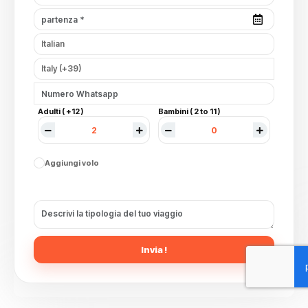
Adulti ( +12 )
Bambini ( 2 to 11 )
Aggiungi volo
Invia !