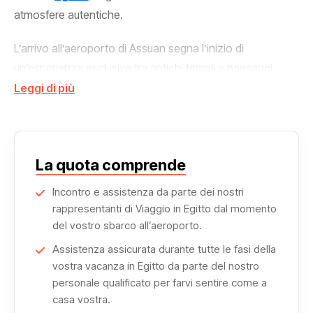
atmosfere autentiche.
L’arrivo all’aeroporto di Assuan segna l’inizio di
un’esperienza esclusiva tra antichi templi e paesaggi
senza tempo.
Leggi di più
Ad Assuan si visita il suggestivo Tempio di File, dedicato a
Iside, immerso nelle acque del Nilo, prima di proseguire
verso l’isola di Herdiab, luogo di quiete e bellezza
La quota comprende
naturale.
Incontro e assistenza da parte dei nostri
rappresentanti di Viaggio in Egitto dal momento
La navigazione conduce poi a Kom Ombo, dove sorge il
del vostro sbarco all’aeroporto.
celebre
Tempio di Kom Ombo,
consacrato alle divinità
Assistenza assicurata durante tutte le fasi della
Sobek e Haroeris, esempio unico di tempio doppio.
vostra vacanza in Egitto da parte del nostro
personale qualificato per farvi sentire come a
casa vostra.