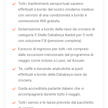
Durante la rotta si raggiungono Edfu e il maestoso
Tutti i trasferimenti aeroportuali saranno
Tempio di Edfu
, uno dei meglio conservati d’Egitto, con
effettuati a bordo del nostro moderno minibus
momenti suggestivi come l’alba ad Edfu, quando il Nilo si
con servizio di aria condizionata a bordo e
connessione Wifi gratuita.
colora di luce dorata.
Sistemazione a bordo della nave da crociera di
La crociera continua verso El Kab , siti ricchi di
categoria 5 Stelle Dahabeya Ikadoli per 5 notti
con soluzione F.B (pensione completa).
testimonianze storiche, e attraverso Sheikh Rehan e El
Hegz, mantenendo intatto il fascino della navigazione
Il prezzo di ingresso per tutti i siti compresi
dalle escursioni menzionate dal programma di
tradizionale.
viaggio come incluse a Luxor, ad Assuan.
Il passaggio attraverso la chiusa di
Tè, caffè e bevande analcoliche ai pasti
Esna
rappresenta una
effettuati a bordo della Dahabeya nave da
fase iconica del viaggio, prima di raggiungere Luxor, vero
crociera.
museo a cielo aperto.
Guida accreditata parlante italiano che vi
accompagnerà durante tutto il viaggio.
Qui si esplorano il Tempio di Luxor, la Valle dei Re, il
Tempio di Hormoheb e il maestoso complesso di Karnak,
Tutti i servizi e le tasse previste dal pacchetto