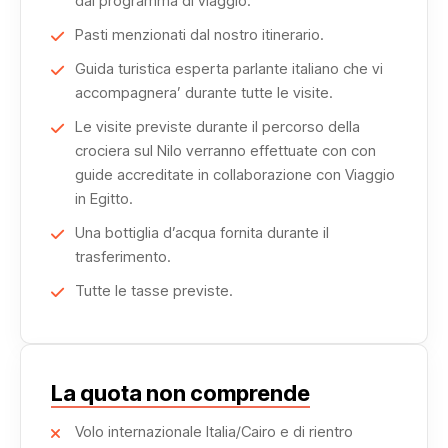
dal programma di viaggio.
Il viaggio si conclude a Marsa Alam, ideale per rilassarsi
Pasti menzionati dal nostro itinerario.
dopo un itinerario ricco di emozioni. Questo pacchetto
Guida turistica esperta parlante italiano che vi
Egitto di lusso unisce cultura, crociera e comfort in
accompagnera’ durante tutte le visite.
un’unica esperienza indimenticabile.
Le visite previste durante il percorso della
crociera sul Nilo verranno effettuate con con
guide accreditate in collaborazione con Viaggio
in Egitto.
Una bottiglia d’acqua fornita durante il
trasferimento.
Tutte le tasse previste.
La quota non comprende
Volo internazionale Italia/Cairo e di rientro