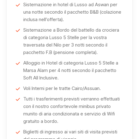
Sistemazione in hotel di Lusso ad Aswan per
Mohammed Ali, da cui si gode una vista unica sulla città.
una notte secondo il pacchetto B&B (colazione
inclusa nell’offerta).
Il viaggio si sposta poi ad Aswan, con la visita all’Obelisco
Sistemazione a Bordo del battello da crociera
Incompiuto e al Tempio di File, testimonianze
di categoria Lusso 5 Stelle per la vostra
straordinarie dell’arte e della religione dell’antico Egitto.
traversata del Nilo per 3 notti secondo il
pacchetto F.B (pensione completa).
Da qui inizia la crociera, che include una tappa ad Abu
Alloggio in Hotel di categoria Lusso 5 Stelle a
Simbel, seguita da Kom Ombo, dove sorge il tempio
Marsa Alam per 4 notti secondo il pacchetto
consacrato a Sobek e Haroeris, e da Edfu, con il
Soft All Inclusive.
magnifico Tempio di Horus.
Voli Interni per le tratte Cairo/Assuan.
Tutti i trasferimenti previsti verranno effettuati
La navigazione continua verso Esna e poi Luxor, con la
con il nostro confortevole minibus privato
scoperta della Valle dei Re, del Tempio della regina
munito di aria condizionata e servizio di Wifi
Hatshepsut e dei Colossi di Memnone, oltre al Tempio di
gratuito a bordo.
Karnak e al Tempio di Luxor.
Biglietti di ingresso ai vari siti di visita previsti