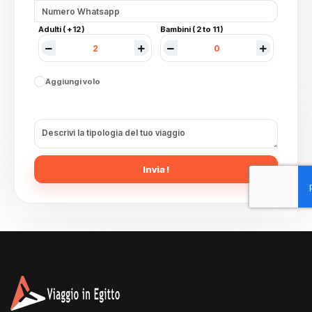
Adulti ( +12 )
Bambini ( 2 to 11 )
Aggiungi volo
Invia !