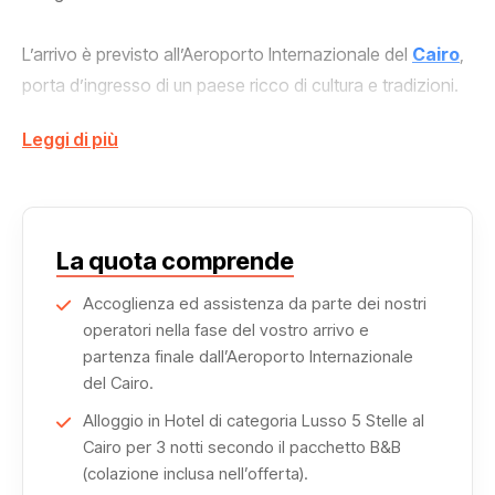
L’arrivo è previsto all’Aeroporto Internazionale del
Cairo
,
porta d’ingresso di un paese ricco di cultura e tradizioni.
Leggi di più
La prima parte del viaggio è dedicata al Cairo e ai suoi siti
più iconici, a partire dalla Necropoli di Giza, dove si
trovano la Sfinge,
la Piramide di Cheope
, le piramidi di
Chefren
e
Micerino
e il suggestivo Tempio della Valle.
La quota comprende
La visita continua alla Necropoli di Saqqara, famosa per
Accoglienza ed assistenza da parte dei nostri
operatori nella fase del vostro arrivo e
la Piramide a Gradoni, uno dei monumenti più antichi
partenza finale dall’Aeroporto Internazionale
dell’Egitto.
del Cairo.
Alloggio in Hotel di categoria Lusso 5 Stelle al
Il percorso culturale prosegue al Museo di Giza (GEM),
Cairo per 3 notti secondo il pacchetto B&B
che custodisce importanti reperti dell’antica civiltà egizia,
(colazione inclusa nell’offerta).
e alla Cittadella di Saladino con la Moschea di