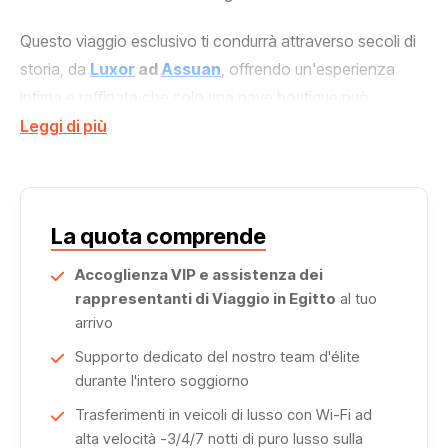
Questo viaggio esclusivo ti condurrà attraverso secoli di
storia, da
Luxor
ad
Assuan
, offrendo un'esperienza
intima e raffinata che solo una nave boutique può
regalare.
Leggi di più
La tua avventura inizia nella maestosa Luxor, l'antica
Tebe dei faraoni. Qui, circondato dalla grandiosità di
Karnak e dai segreti della Valle dei Re, inizierai a percepire
La quota comprende
il respiro dell'antico Egitto.
Accoglienza VIP e assistenza dei
rappresentanti di Viaggio in Egitto
al tuo
Mentre la
dahabeya Royal Cleopatra
scivola
arrivo
silenziosamente sulle acque sacre, sarai avvolto da
Supporto dedicato del nostro team d'élite
panorami mozzafiato: palmeti che si stagliano contro
durante l'intero soggiorno
l'orizzonte dorato e villaggi nubiani che punteggiano le
Trasferimenti in veicoli di lusso con Wi-Fi ad
rive come perle di un'antica collana.
alta velocità -3/4/7 notti di puro lusso sulla