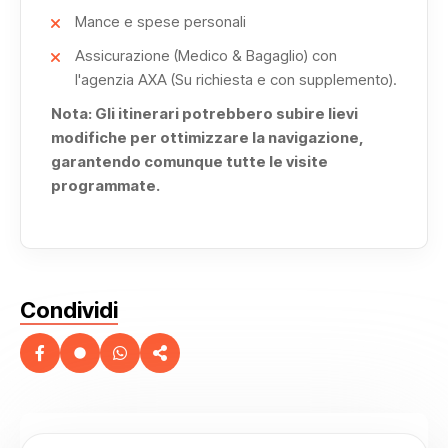
A bordo della Royal Cleopatra,
ogni istante di questa
Mance e spese personali
crociera diventa un ricordo indelebile, un'esperienza che
Assicurazione (Medico & Bagaglio) con
fonde il fascino dell'Egitto eterno con il lusso
l'agenzia AXA (Su richiesta e con supplemento).
contemporaneo in una sinfonia perfetta.
Nota: Gli itinerari potrebbero subire lievi
modifiche per ottimizzare la navigazione,
garantendo comunque tutte le visite
programmate.
Condividi