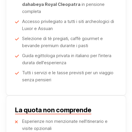
dahabeya Royal Cleopatra
in pensione
Il tuo percorso ti porterà a Edfu, dove
il tempio di Horus
completa
ti attende in tutto il suo splendore millenario. A Kom
Ombo, ammirerai la duplice meraviglia del tempio
Accesso privilegiato a tutti i siti archeologici di
Luxor e Assuan
dedicato a Sobek e Haroeris, un capolavoro
architettonico senza eguali.
Selezione di tè pregiati, caffè gourmet e
bevande premium durante i pasti
Ogni tappa di questo viaggio è un tuffo nella storia, reso
Guida egittologa privata in italiano per l'intera
ancora più speciale dall'intimità e dal comfort offerti dalla
durata dell'esperienza
Royal Cleopatra.
Tutti i servizi e le tasse previsti per un viaggio
senza pensieri
Avvicinandoti ad Assuan, il paesaggio si trasforma,
regalandoti viste spettacolari su antiche cave di granito e
isole lussureggianti.
La quota non comprende
Il culmine del viaggio è la visita al
tempio di File
, un
Esperienze non menzionate nell'itinerario e
gioiello architettonico strappato alle acque del Nilo.
visite opzionali