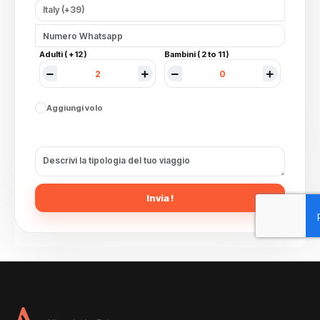
Adulti ( +12 )
Bambini ( 2 to 11 )
Aggiungi volo
Invia !