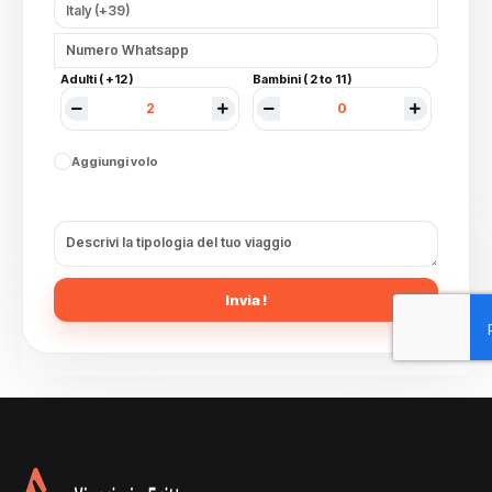
Adulti ( +12 )
Bambini ( 2 to 11 )
Aggiungi volo
Invia !