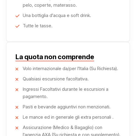
spettacolari del viaggio, offrendo panorami silenziosi e
pelo, coperte, materasso.
incontaminati, ideali per entrare in contatto con la natura
Una bottiglia d'acqua e soft drink.
e vivere il deserto in modo autentico.
Tutte le tasse.
Prima di arrivare al Deserto Bianco, celebre per le sue
formazioni calcaree naturali.
La quota non comprende
Questo itinerario nell’oasi di Bahariya rappresenta
l’essenza di un’esperienza autentica nell’Egitto deserto.
Volo internazionale da/per l'Italia (Su Richiesta).
Qualsiasi escursione facoltativa.
Ingressi Facoltativi durante le escursioni a
pagamento.
Pasti e bevande aggiuntivi non menzionati.
Le mance ed in generale gli extra personali .
Assicurazione (Medico & Bagaglio) con
l'agenzia AXA (Su richiesta e con supplemento).