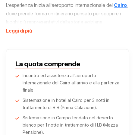
L’esperienza inizia all’aeroporto internazionale del
Cairo
,
dove prende forma un itinerario pensato per scoprire i
luoghi più rappresentativi della storia egiziana.
Leggi di più
La prima tappa è la Necropoli di Giza, con
la maestosa
Sfinge
, la Piramide di Cheope, le piramidi di Chefren e
Micerino e il suggestivo Tempio della Valle, simboli senza
tempo dell’antica civiltà faraonica.
La quota comprende
Incontro ed assistenza all'aeroporto
Il percorso prosegue verso
la Necropoli di Saqqara
, un
Internazionale del Cairo all'arrivo e alla partenza
sito fondamentale per comprendere l’evoluzione
finale.
dell’architettura funeraria egizia.
Sistemazione in hotel al Cairo per 3 notti in
Successivamente si visita
trattamento di B.B (Prima Colazione).
il Museo di Giza (GEM),
che
raccoglie importanti reperti e testimonianze della storia
Sistemazione in Campo tendato nel deserto
millenaria del Paese.
bianco per 1 notte in trattamento di H.B (Mezza
Pensione).