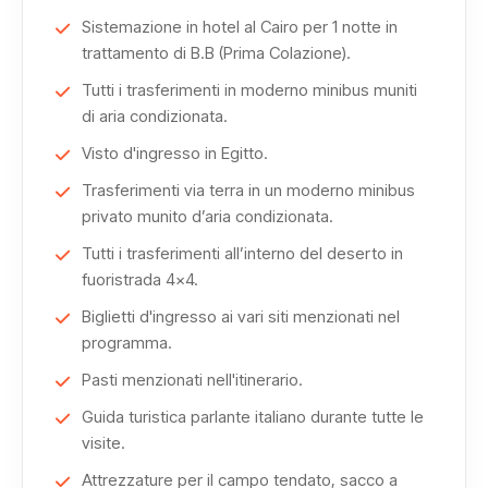
La scoperta del Cairo continua con la Cittadella di
Sistemazione in hotel al Cairo per 1 notte in
Saladino e la Moschea di Mohammed Ali, un complesso
trattamento di B.B (Prima Colazione).
monumentale che racconta secoli di storia e domina la
Tutti i trasferimenti in moderno minibus muniti
città dall’alto.
di aria condizionata.
Visto d'ingresso in Egitto.
Dalla capitale si raggiunge l’oasi di Bahariya, un luogo
autentico e ricco di atmosfera.
Trasferimenti via terra in un moderno minibus
privato munito d’aria condizionata.
Qui si esplorano la città, la Montagna degli Inglesi, il
Tutti i trasferimenti all’interno del deserto in
deserto di Maghrafa e si fa una sosta rilassante alle
fuoristrada 4x4.
sorgenti calde dell’oasi.
Biglietti d'ingresso ai vari siti menzionati nel
programma.
L’itinerario nel deserto include anche il Deserto Nero e la
Pasti menzionati nell'itinerario.
Valle di El Haize, caratterizzati da paesaggi contrastanti e
affascinanti.
Guida turistica parlante italiano durante tutte le
visite.
La Valle di Agabat introduce a uno degli scenari più
Attrezzature per il campo tendato, sacco a