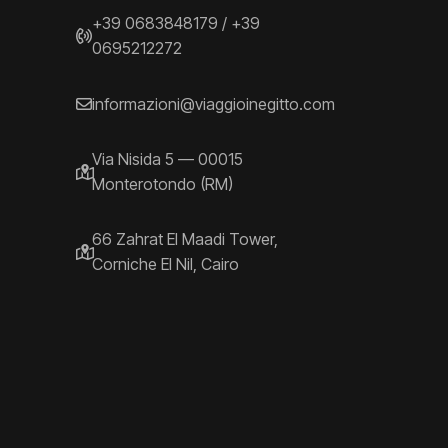
+39 0683848179
/
+39
0695212272
informazioni@viaggioinegitto.com
Via Nisida 5 — 00015
Monterotondo (RM)
66 Zahrat El Maadi Tower,
Corniche El Nil, Cairo