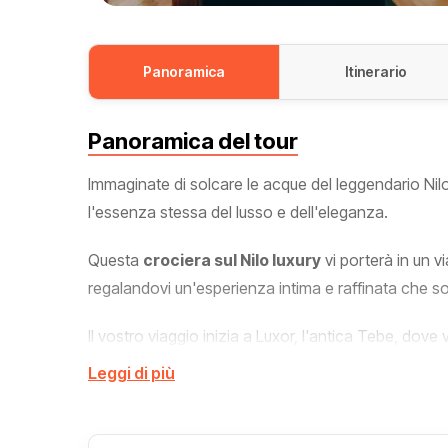
Panoramica
Itinerario
Panoramica del tour
Immaginate di solcare le acque del leggendario Nil
l'essenza stessa del lusso e dell'eleganza.
Questa
crociera sul Nilo luxury
vi porterà in un vi
regalandovi un'esperienza intima e raffinata che s
Il vostro viaggio inizia a Luxor, l'antica Tebe, dov
Re
. Qui, circondati da templi millenari e tombe regal
Leggi di più
Mentre la
Dahabeya La Rose
scivola dolcemente s
mozzafiato, con palmeti che si stagliano contro il c