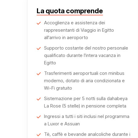
La quota comprende
La crociera sul Nilo luxury prosegue verso Edfu, dov
d'Egitto. A Kom Ombo, ammirerete il tempio dedicato
Accoglienza e assistenza dei
architettonici.
rappresentanti di Viaggio in Egitto
all'arrivo in aeroporto
Ogni tappa del viaggio è un tuffo nella storia, reso a
Supporto costante del nostro personale
Dahabeya La Rose.
qualificato durante l'intera vacanza in
Egitto
Man mano che vi avvicinate ad Assuan, il paesaggio
Trasferimenti aeroportuali con minibus
granito e sulle isole lussureggianti. Il culmine del via
moderno, dotato di aria condizionata e
salvato dalle acque del Nilo.
Wi-Fi gratuito
Sistemazione per 5 notti sulla dahabeya
A bordo della Dahabeya La Rose, ogni momento di
La Rose (5 stelle) in pensione completa
indelebile, un'esperienza che fonde il fascino dell
Ingressi a tutti i siti inclusi nel programma
perfetta.
a Luxor e Assuan
Pianifica ora il tuo Viaggio a bordo del
Tè, caffè e bevande analcoliche durante i