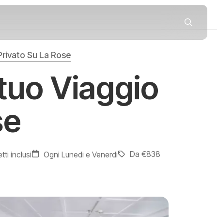
 Privato Su La Rose
 tuo Viaggio
se
Da €838
etti inclusi
Ogni Lunedi e Venerdi