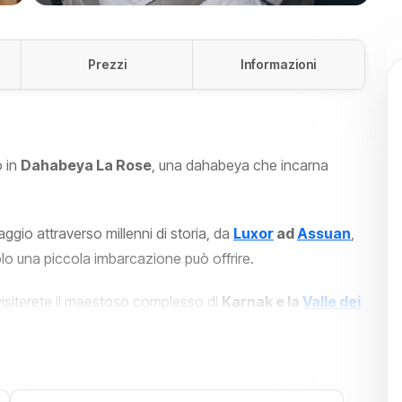
Prezzi
Informazioni
o in
Dahabeya La Rose
, una dahabeya che incarna
aggio attraverso millenni di storia, da
Luxor
ad
Assuan
,
olo una piccola imbarcazione può offrire.
e visiterete il maestoso complesso di
Karnak e la
Valle dei
i, inizierete a percepire la grandezza dell'antico Egitto.
ulle acque del Nilo, vi troverete immersi in paesaggi
ielo azzurro e villaggi nubiani che punteggiano le rive.