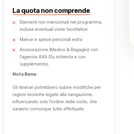
La quota non comprende
e vi attende il tempio di Horus, uno dei meglio conservati
 a Sobek e Haroeris, un'affascinante fusione di stili
Elementi non menzionati nel programma,
incluse eventuali visite facoltative
Mance e spese personali extra
ncora più speciale dall'intimità e dal comfort offerti dalla
Assicurazione (Medico & Bagaglio) con
l'agenzia AXA (Su richiesta e con
supplemento).
 cambia, regalandovi viste spettacolari sulle cave di
ggio è la visita al tempio di File, un gioiello architettonico
Nota Bene:
Gli itinerari potrebbero subire modifiche per
ragioni tecniche legate alla navigazione,
 questa
crociera sul Nilo luxury
diventa un ricordo
influenzando solo l'ordine delle visite, che
'antico Egitto con il comfort moderno in un'armonia
saranno comunque tutte effettuate.
le Dahabeya La Rosa!