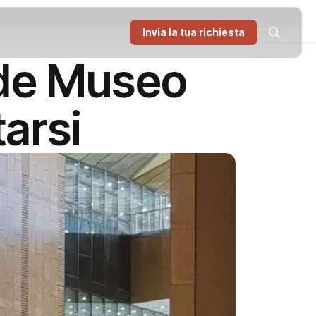
Invia la tua richiesta
nde Museo
arsi