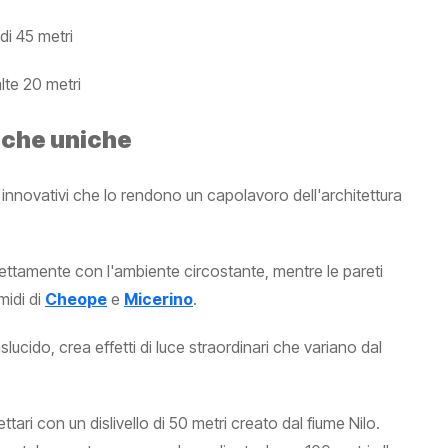
i 45 metri
lte 20 metri
iche uniche
ci innovativi che lo rendono un capolavoro dell'architettura
rfettamente con l'ambiente circostante, mentre le pareti
midi di
Cheope
e
Micerino
.
slucido, crea effetti di luce straordinari che variano dal
ttari con un dislivello di 50 metri creato dal fiume Nilo.