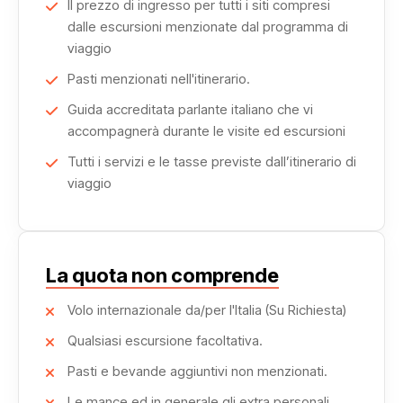
Il prezzo di ingresso per tutti i siti compresi
Infine, il tour si conclude con un'avventura indimenticabile
dalle escursioni menzionate dal programma di
nell'affascinante
viaggio
Oasi di Siwa
, tra palmeti, laghi salati e
antiche rovine berbere. Un luogo fuori dal tempo, perfetto
Pasti menzionati nell'itinerario.
per rilassarsi e scoprire un volto diverso e autentico
Guida accreditata parlante italiano che vi
dell’Egitto.
accompagnerà durante le visite ed escursioni
Tutti i servizi e le tasse previste dall’itinerario di
Prenota ora e lasciati incantare da un viaggio ricco di
viaggio
storia, cultura e bellezza!
La quota non comprende
Volo internazionale da/per l'Italia (Su Richiesta)
Qualsiasi escursione facoltativa.
Pasti e bevande aggiuntivi non menzionati.
Le mance ed in generale gli extra personali.