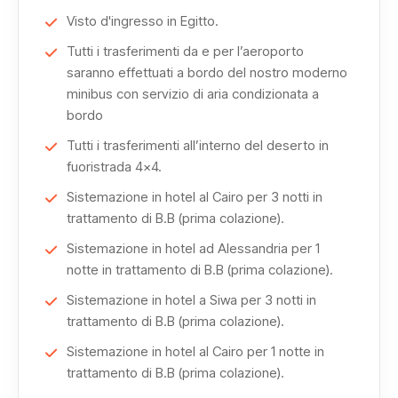
Visto d'ingresso in Egitto.
ospita straordinari reperti dell’antico Egitto, incluso il
tesoro di Tutankhamon.
Tutti i trasferimenti da e per l’aeroporto
saranno effettuati a bordo del nostro moderno
minibus con servizio di aria condizionata a
Non mancheranno tappe culturali nel cuore islamico della
bordo
città, con la visita alla Cittadella di Saladino e alla
Tutti i trasferimenti all’interno del deserto in
splendida Moschea di Mohamed Ali, da cui si gode una
fuoristrada 4x4.
vista panoramica sul Cairo.
Sistemazione in hotel al Cairo per 3 notti in
trattamento di B.B (prima colazione).
Un’intera giornata sarà dedicata alla città di Alessandria,
con le sue atmosfere mediterranee e il mix di cultura
Sistemazione in hotel ad Alessandria per 1
notte in trattamento di B.B (prima colazione).
greco-romana e araba.
Sistemazione in hotel a Siwa per 3 notti in
Proseguiremo poi verso
trattamento di B.B (prima colazione).
El Alamein
, luogo simbolo della
Seconda Guerra Mondiale, dove potrai visitare i memoriali
Sistemazione in hotel al Cairo per 1 notte in
e il museo militare.
trattamento di B.B (prima colazione).