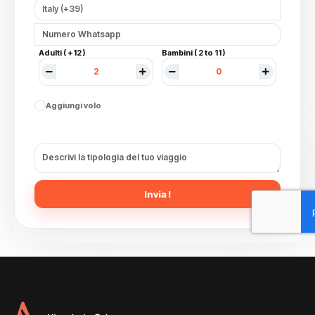
Adulti ( +12 )
Bambini ( 2 to 11 )
Aggiungi volo
Invia !