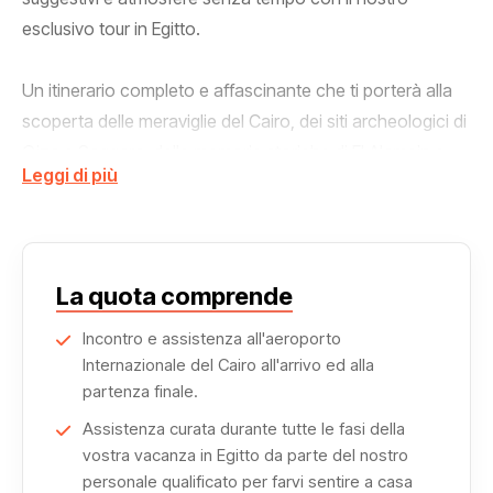
esclusivo tour in Egitto.
Un itinerario completo e affascinante che ti porterà alla
scoperta delle meraviglie del Cairo, dei siti archeologici di
Giza e Saqqara, delle memorie storiche di El Alamein e
Leggi di più
della magia dell’Oasi di Siwa, nel cuore del deserto.
Il viaggio inizia al
Cairo
, una delle capitali più vivaci e
ricche di storia del mondo arabo.
La quota comprende
Visiterai l’imponente complesso delle Piramidi di Giza,
Incontro e assistenza all'aeroporto
Internazionale del Cairo all'arrivo ed alla
inclusa la Sfinge, e l’antico sito archeologico di Saqqara,
partenza finale.
dove si trova la celebre piramide a gradoni.
Assistenza curata durante tutte le fasi della
vostra vacanza in Egitto da parte del nostro
Il tour prosegue con la visita al
Grand Egyptian
personale qualificato per farvi sentire a casa
Museum (GEM)
, il nuovo e spettacolare museo che