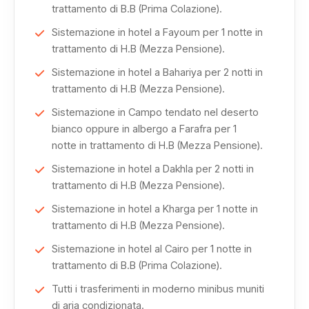
trattamento di B.B (Prima Colazione).
comprendere l’evoluzione architettonica dell’epoca
Sistemazione in hotel a Fayoum per 1 notte in
faraonica.
trattamento di H.B (Mezza Pensione).
Sistemazione in hotel a Bahariya per 2 notti in
Incluso anche l’ingresso al
Grande Museo Egizio
trattamento di H.B (Mezza Pensione).
(GEM)
, il più moderno e ricco museo egizio al mondo.
Sistemazione in Campo tendato nel deserto
Non mancherà una sosta alla Cittadella di Saladino e alla
bianco oppure in albergo a Farafra per 1
splendida Moschea di Mohamed Ali, affacciata sulla città.
notte in trattamento di H.B (Mezza Pensione).
Sistemazione in hotel a Dakhla per 2 notti in
Il tour continua verso il Fayoum, con i suoi laghi, paesaggi
trattamento di H.B (Mezza Pensione).
rurali e resti archeologici unici, per poi inoltrarsi nel cuore
Sistemazione in hotel a Kharga per 1 notte in
del deserto.
trattamento di H.B (Mezza Pensione).
Sistemazione in hotel al Cairo per 1 notte in
L’esperienza si intensifica con l’esplorazione delle oasi
trattamento di B.B (Prima Colazione).
del deserto occidentale: da Bahariya, punto di partenza
per il Deserto Nero e il fiabesco Deserto Bianco, famoso
Tutti i trasferimenti in moderno minibus muniti
di aria condizionata.
per le sue formazioni calcaree, fino a Farafra, Dakhla e