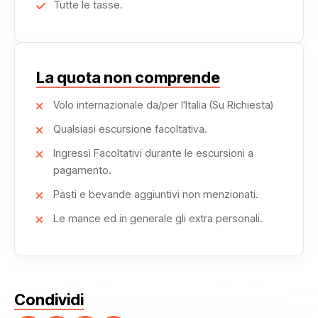
Tutte le tasse.
Distanze per il Deserto Occidentale:
Cairo – Fayoum 95 KM.
La quota non comprende
Fayoum - Bahariya 300 KM.
Bahariya – Deserto Bianco 160 KM.
Volo internazionale da/per l'Italia (Su Richiesta)
Farafra – Dakhla 280 KM.
Qualsiasi escursione facoltativa.
Dakhla – Kharga 190 KM.
Ingressi Facoltativi durante le escursioni a
pagamento.
Pasti e bevande aggiuntivi non menzionati.
Le mance ed in generale gli extra personali.
Condividi