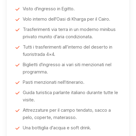
Kharga, oasi cariche di storia, tradizioni e tranquillità.
Visto d'ingresso in Egitto.
Volo interno dell'Oasi di Kharga per il Cairo.
Questo tour in Egitto è ideale per chi cerca un’esperienza
Trasferimenti via terra in un moderno minibus
completa, lontana dai soliti percorsi turistici, tra storia
privato munito d’aria condizionata.
millenaria, natura incontaminata e contatto autentico con
Tutti i trasferimenti all’interno del deserto in
la cultura egiziana.
fuoristrada 4x4.
Biglietti d'ingresso ai vari siti menzionati nel
N.B
programma.
Cosa portare:
Pasti menzionati nell'itinerario.
Cappello, occhiali da sole, crema solare.
Guida turistica parlante italiano durante tutte le
Passaporto con validità residua di almeno sei mesi.
visite.
Scarpe comode.
Vestiario pesante per l’escursione termica notturna.
Attrezzature per il campo tendato, sacco a
pelo, coperte, materasso.
Vestiti leggeri per le ore diurne.
Sciarpa.
Una bottiglia d'acqua e soft drink.
Photo | video camera.