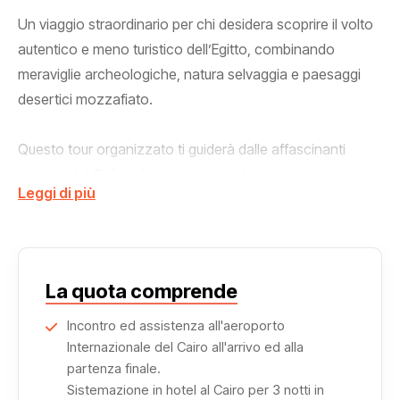
Un viaggio straordinario per chi desidera scoprire il volto
autentico e meno turistico dell’Egitto, combinando
meraviglie archeologiche, natura selvaggia e paesaggi
desertici mozzafiato.
Questo tour organizzato ti guiderà dalle affascinanti
piramidi del
Cairo
alle oasi remote del deserto
Leggi di più
occidentale, passando per il surreale Deserto Bianco e le
sabbie nere del Deserto Nero.
L’itinerario inizia al Cairo, con la visita alle iconiche
La quota comprende
Piramidi di Giza
, la Sfinge e il sito archeologico di
Saqqara
, dove si trova la piramide a gradoni di Djoser.
Incontro ed assistenza all'aeroporto
Internazionale del Cairo all'arrivo ed alla
partenza finale.
Proseguirai con la visita alle Piramidi di Dahshur e
Sistemazione in hotel al Cairo per 3 notti in
Meidum, meno conosciute ma fondamentali per