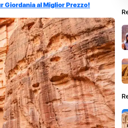
ur Giordania al Miglior Prezzo!
Re
R