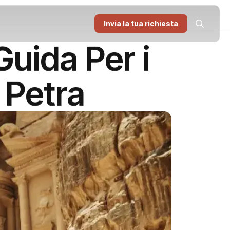
Invia la tua richiesta
uida Per i
 Petra