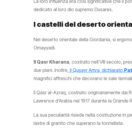
La loro influenza era così significativa che il p
dedicato al loro dio supremo Dusares.
I castelli del deserto orient
Nel deserto orientale della Giordania, si ergono
Omayyadi.
Il Qasr Kharana
, costruito nell'VIII secolo, p
due piani. Inoltre,
il Qusayr Amra, dichiarato
Pa
magnifici affreschi che decorano le sale termali
Il Qasr al-Azraq, costruito originariamente dai
Lawrence d'Arabia nel 1917 durante la Grande R
La sua peculiarità risiede nella costruzione in p
lastre di granito che superano la tonnellata.