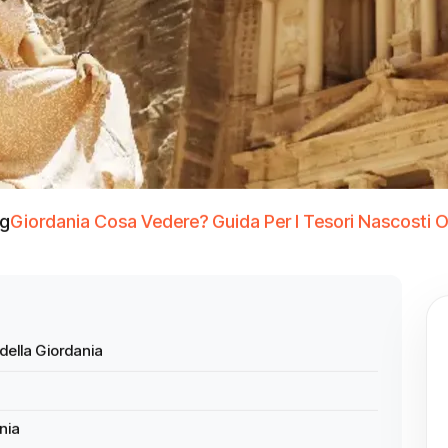
og
Giordania Cosa Vedere? Guida Per I Tesori Nascosti O
i della Giordania
ania