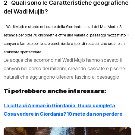
2- Quali sono le Caratteristiche geografiche
del Wadi Mujib?
Il Wadi Mujib è situato nel cuore della Giordania, a sud del Mar Morto. Si
estende per oltre 70 chilometri e offre una varietà di paesaggi mozzafiato. Il
canyon è famoso per le sue pareti ripide e i pendii rocciosi, che creano un
ambiente spettacolare.
Le acque che scorrono nel Wadi Mujib hanno scavato il
canyon nel corso dei millenni, creando cascate e piscine
naturali che aggiungono ulteriore fascino al paesaggio.
Ti potrebbero anche interessare:
La città di Amman in Giordania: Guida completa
Cosa vedere in Giordania? 10 mete da non perdere