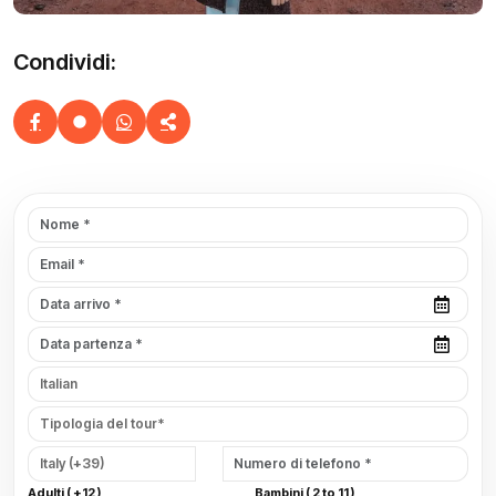
Condividi:
Adulti ( +12 )
Bambini ( 2 to 11 )