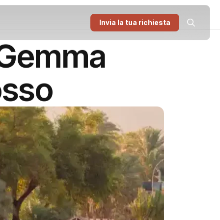
Invia la tua richiesta
na Gemma
osso