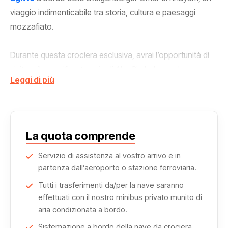
viaggio indimenticabile tra storia, cultura e paesaggi
mozzafiato.
Durante questa crociera esclusiva, avrai l’opportunità di
visitare il magnifico tempio di Abu Simbel, capolavoro
Leggi di più
dell’
antico Egitto
, e la storica cittadella di Kasr Ibrim,
testimone di secoli di civiltà lungo le sponde del lago,
dove potrai immergerti nella storia e scattare fotografie
indimenticabili.
La quota comprende
Proseguendo, scoprirai i templi di Amada e il tempio di
Servizio di assistenza al vostro arrivo e in
partenza dall’aeroporto o stazione ferroviaria.
Amada, celebri per i loro splendidi rilievi e decorazioni
artistiche, e il piccolo ma affascinante sito di Derr, con la
Tutti i trasferimenti da/per la nave saranno
sua atmosfera unica e suggestiva.
effettuati con il nostro minibus privato munito di
aria condizionata a bordo.
Non mancherà la visita alla tomba di Penout, un luogo
Sistemazione a bordo della nave da crociera