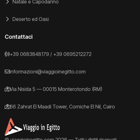
Natale e Capodanno
Deserto ed Oasi
Contattaci
+39 0683848179
/
+39 0695212272
informazioni@viaggioinegitto.com
Via Nisida 5 — 00015 Monterotondo (RM)
66 Zahrat El Maadi Tower, Corniche El Nil, Cairo
© viaggioinegitto.com 2026 — Tutti i diritti riservati