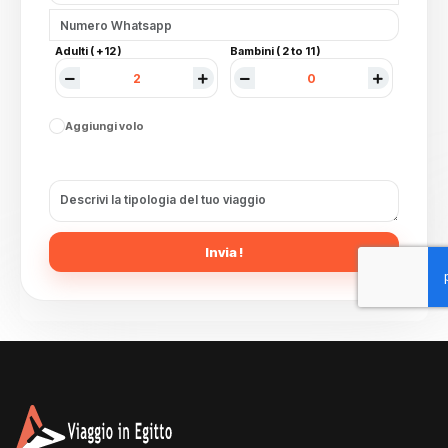
Adulti ( +12 )
Bambini ( 2 to 11 )
Aggiungi volo
Invia !