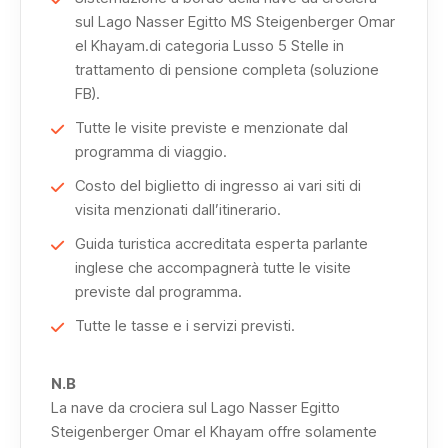
sul Lago Nasser Egitto MS Steigenberger Omar
ricco di mistero e storia, e ai templi di Wadi el Seboua,
el Khayam.di categoria Lusso 5 Stelle in
incluso il tempio di Dakka e quello di Meharakka, veri
trattamento di pensione completa (soluzione
gioielli archeologici che raccontano la vita religiosa
FB).
dell’antico Egitto e la maestria dei suoi artigiani.
Tutte le visite previste e menzionate dal
programma di viaggio.
Il viaggio prosegue verso Assuan, con il suo suggestivo
Costo del biglietto di ingresso ai vari siti di
paesaggio fluviale, e l’aeroporto di Assuan, punto di
visita menzionati dall’itinerario.
partenza ideale per raggiungere il lago.
Guida turistica accreditata esperta parlante
inglese che accompagnerà tutte le visite
Non perdere la visita al
tempio di Kalabsha
, splendido
previste dal programma.
esempio dell’arte faraonica, e naturalmente la possibilità
Tutte le tasse e i servizi previsti.
di ammirare l’immensità del Lago Nasser Egitto dalla
comodità del tuo hotel galleggiante, un’esperienza che
N.B
unisce panorami spettacolari e relax totale.
La nave da crociera sul Lago Nasser Egitto
Steigenberger Omar el Khayam offre solamente