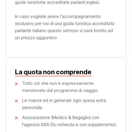
guide turistiche accreditate parlanti inglesi.
Il soggiorno sullo Steigenberger Omar el Khayam offre
comfort, eleganza e servizi esclusivi, rendendo la tua
In caso vogliate avere l'accompagnamento
crociera sul lago Nasser non solo un tour culturale, ma
esclusivo per voi di una guida turistica accreditata
anche un’esperienza di relax e lusso senza paragoni.
parlante italiano questo servizio vi sarà fornito ad
un prezzo aggiuntivo
Prenota ora la tua avventura e scopri la magia dei templi,
delle tombe e dei paesaggi incontaminati dell’Egitto
meridionale, un viaggio che resterà impresso nella
memoria per sempre.
La quota non comprende
Tutto ciò che non è espressamente
menzionato dal programma di viaggio.
Le mance ed in generale ogni spesa extra
personale.
Assicurazione (Medico & Bagaglio) con
l'agenzia AXA (Su richiesta e con supplemento).