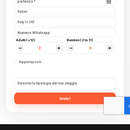
Adulti ( +12 )
Bambini ( 2 to 11 )
Aggiungi volo
Invia !