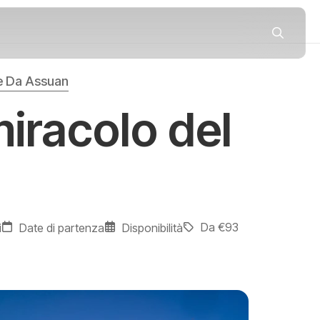
le Da Assuan
miracolo del
n
Da €93
i
Date di partenza
Disponibilità